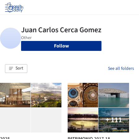
Log in
Follow
Sort
See all folders
+ 111
2025
PATRIMONIO.2017.18