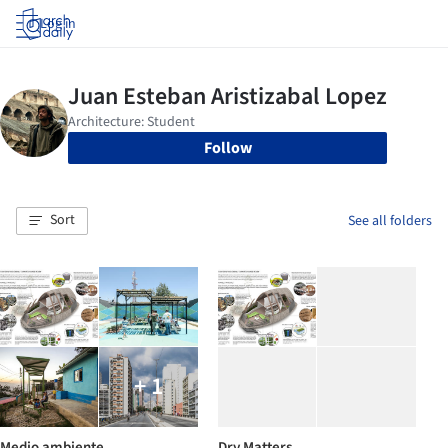
Log in
Follow
Sort
See all folders
+ 1
Medio ambiente
Dry Matters