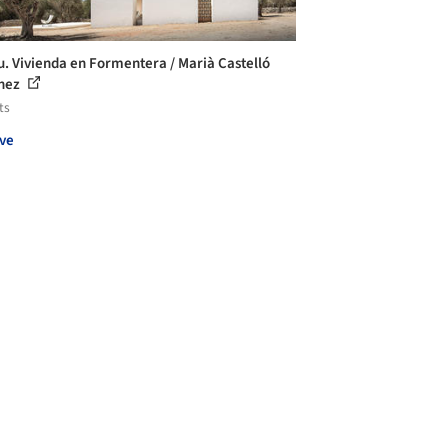
u. Vivienda en Formentera / Marià Castelló
ínez
ts
ve