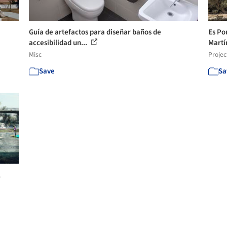
Guía de artefactos para diseñar baños de
Es Po
accesibilidad un...
Mart
Misc
Projec
Save
Sa
l