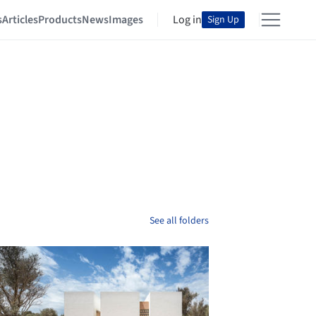
s
Articles
Products
News
Images
Log in
Sign Up
See all folders