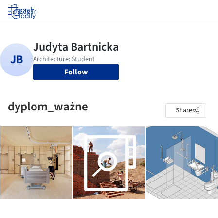
Log in
Follow
dyplom_ważne
Share