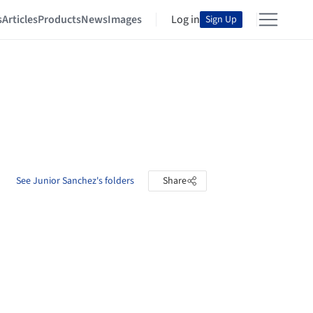
s
Articles
Products
News
Images
Log in
Sign Up
See Junior Sanchez's folders
Share