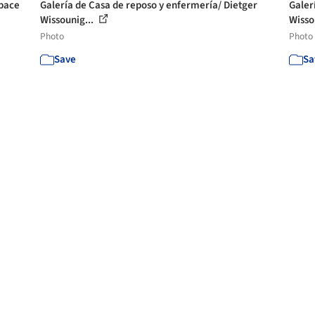
Space
Galería de Casa de reposo y enfermería/ Dietger
Galer
Wissounig...
Wisso
Photo
Photo
Save
Sa