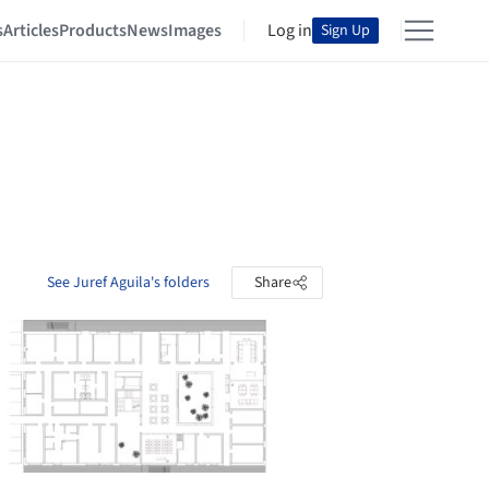
s
Articles
Products
News
Images
Log in
Sign Up
See Juref Aguila's folders
Share