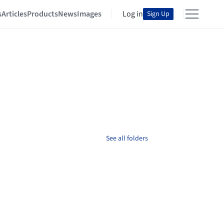
s
Articles
Products
News
Images
Log in
Sign Up
See all folders