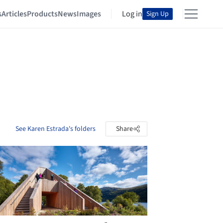
s
Articles
Products
News
Images
Log in
Sign Up
See Karen Estrada's folders
Share