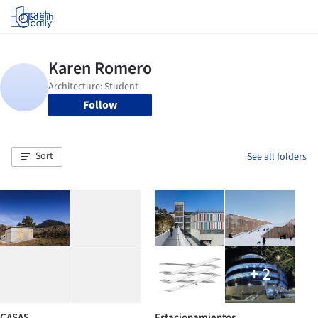
Log in
Follow
Sort
See all folders
+ 2
CASAS
Estacionamientos