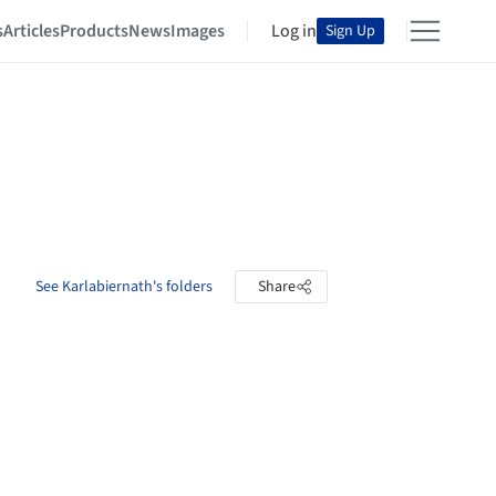
s
Articles
Products
News
Images
Log in
Sign Up
See Karlabiernath's folders
Share