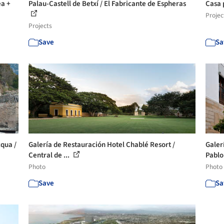
ea +
Palau-Castell de Betxí / El Fabricante de Espheras
Casa 
Projec
Projects
Save
Sa
cqua /
Galería de Restauración Hotel Chablé Resort /
Galer
Central de ...
Pablo 
Photo
Photo
Save
Sa