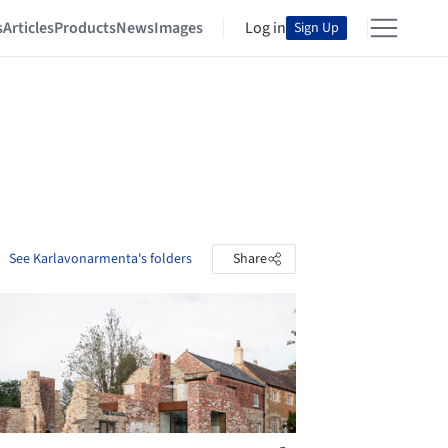
s
Articles
Products
News
Images
Log in
Sign Up
See Karlavonarmenta's folders
Share