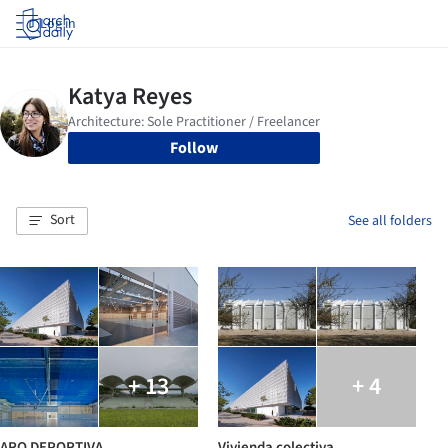
Log in
Follow
Sort
See all folders
+ 13
+ 4
ARQ DEPORTIVA
Vivienda colectiva