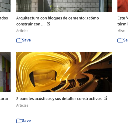
iados
Arquitectura con bloques de cemento: ¿cómo
Este 
construir con ...
térmi
Articles
Misc
Save
Sa
tura:
8 paneles acústicos y sus detalles constructivos
Articles
Save