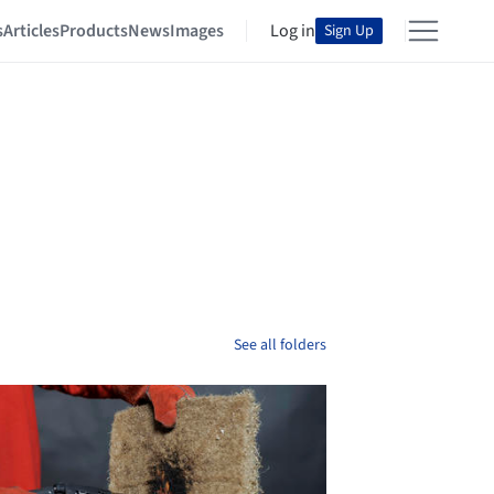
s
Articles
Products
News
Images
Log in
Sign Up
See all folders