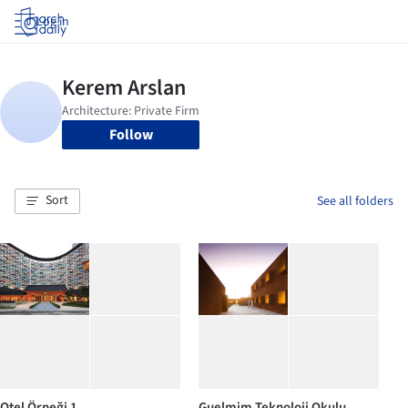
Log in
Follow
Sort
See all folders
Otel Örneği 1
Guelmim Teknoloji Okulu