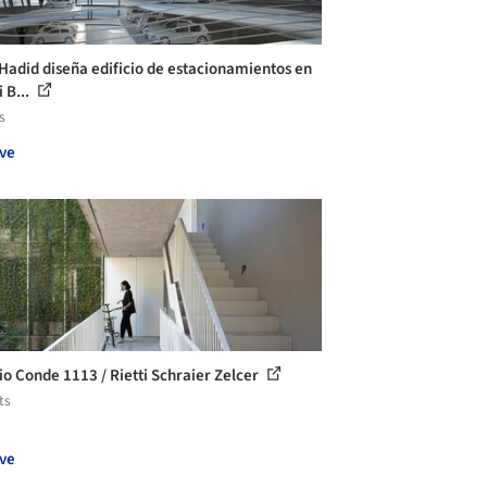
Hadid diseña edificio de estacionamientos en
 B...
s
ve
cio Conde 1113 / Rietti Schraier Zelcer
ts
ve