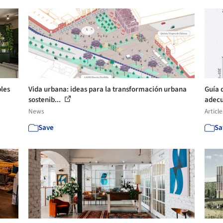
bles
Vida urbana: ideas para la transformación urbana
Guía 
sostenib...
adecu
News
Article
Save
Sa