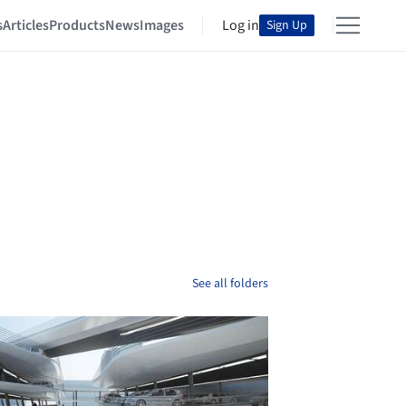
s
Articles
Products
News
Images
Log in
Sign Up
See all folders