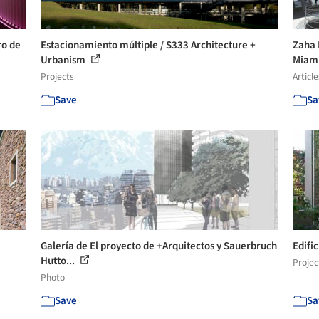
ro de
Estacionamiento múltiple / S333 Architecture +
Zaha 
Urbanism
Miami
Projects
Article
Save
Sa
Galería de El proyecto de +Arquitectos y Sauerbruch
Edifi
Hutto...
Projec
Photo
Save
Sa