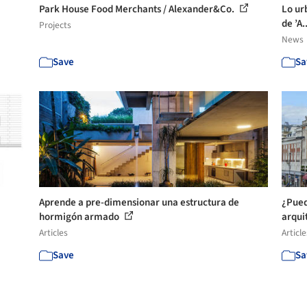
Park House Food Merchants / Alexander&Co.
Lo ur
de ’A.
Projects
News
Save
Sa
Aprende a pre-dimensionar una estructura de
¿Pued
hormigón armado
arqui
Articles
Article
Save
Sa