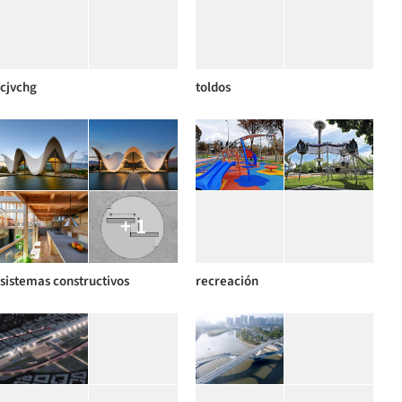
cjvchg
toldos
+ 1
sistemas constructivos
recreación