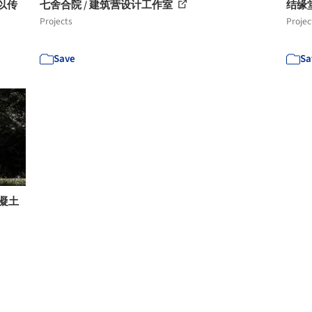
，以传
七舍合院 / 建筑营设计工作室
结缘堂
Projects
Projec
Save
Sa
混凝土