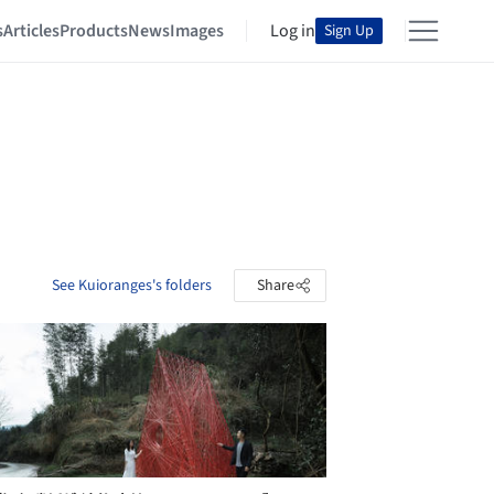
s
Articles
Products
News
Images
Log in
Sign Up
See Kuioranges's folders
Share