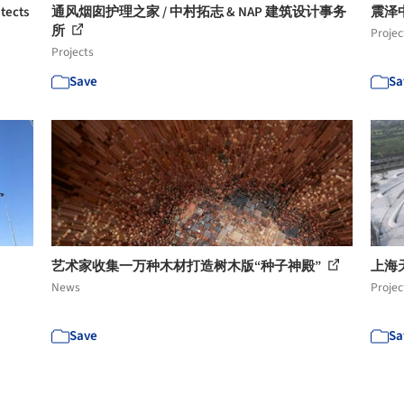
ects
通风烟囱护理之家 / 中村拓志 & NAP 建筑设计事务
震泽中
所
Projec
Projects
Save
Sa
艺术家收集一万种木材打造树木版“种子神殿”
上海天文
News
Projec
Save
Sa