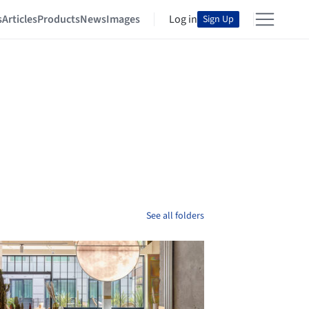
s
Articles
Products
News
Images
Log in
Sign Up
See all folders