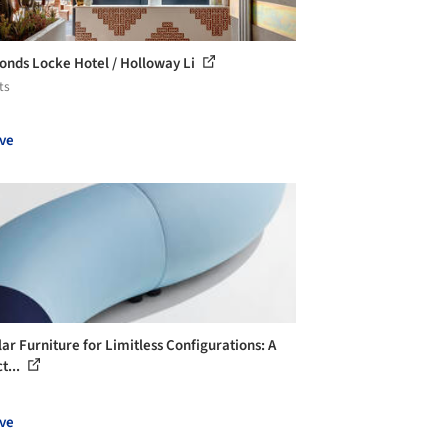
nds Locke Hotel / Holloway Li
ts
ve
ar Furniture for Limitless Configurations: A
t...
ve