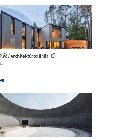
/ Architektūros linija
ts
ve