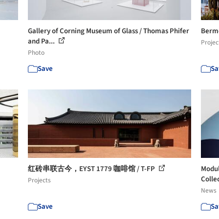
Gallery of Corning Museum of Glass / Thomas Phifer
Bermo
and Pa...
Projec
Photo
Save
Sa
红砖串联古今，EYST 1779 咖啡馆 / T-FP
Modul
Collec
Projects
News
Save
Sa