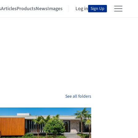
s
Articles
Products
News
Images
Log in
Sign Up
See all folders