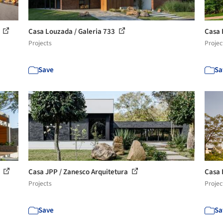
a
Casa Louzada / Galeria 733
Casa 
Projects
Projec
Save
Sa
a
Casa JPP / Zanesco Arquitetura
Casa 
Projects
Projec
Save
Sa