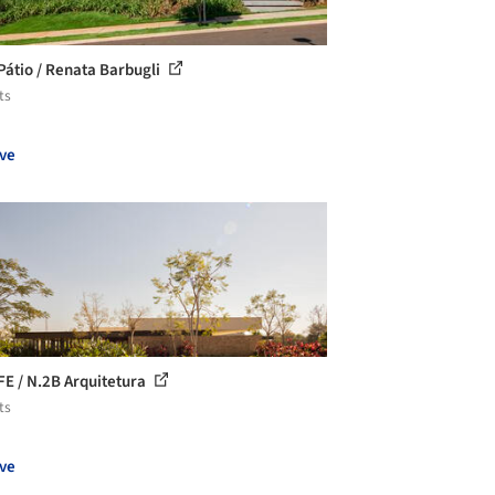
Pátio / Renata Barbugli
ts
ve
FE / N.2B Arquitetura
ts
ve