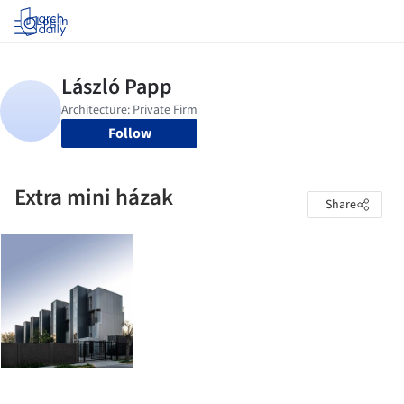
Log in
Follow
Extra mini házak
Share