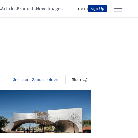
s
Articles
Products
News
Images
Log in
Sign Up
See Laura Gama's folders
Share