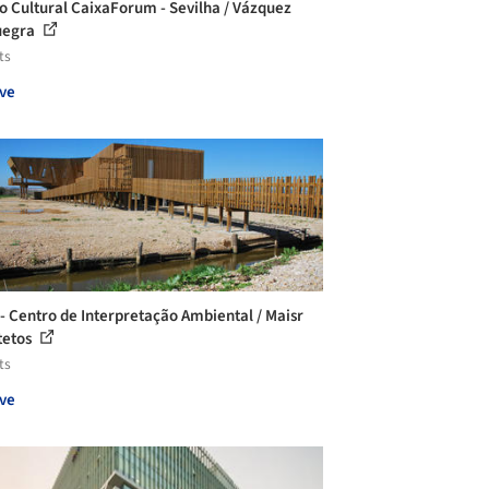
o Cultural CaixaForum - Sevilha / Vázquez
uegra
ts
ve
- Centro de Interpretação Ambiental / Maisr
tetos
ts
ve