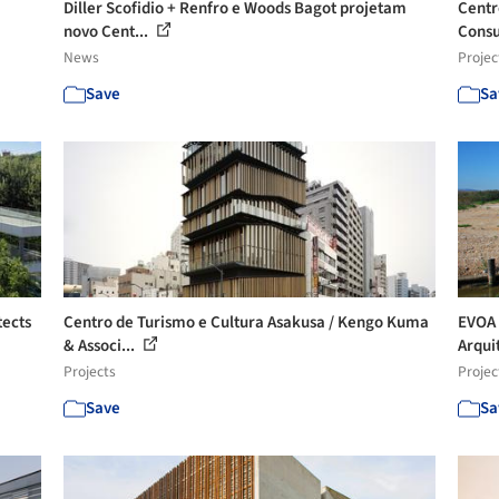
Diller Scofidio + Renfro e Woods Bagot projetam
Centr
novo Cent...
Cons
News
Projec
Save
Sa
tects
Centro de Turismo e Cultura Asakusa / Kengo Kuma
EVOA 
& Associ...
Arqui
Projects
Projec
Save
Sa