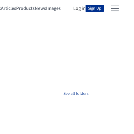
s
Articles
Products
News
Images
Log in
Sign Up
See all folders