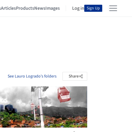
s
Articles
Products
News
Images
Log in
Sign Up
See Lauro Logrado's folders
Share