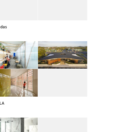
adas
LA