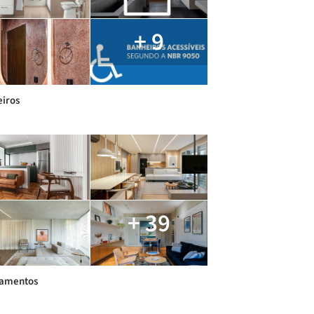
+ 9
iros
+ 39
tamentos