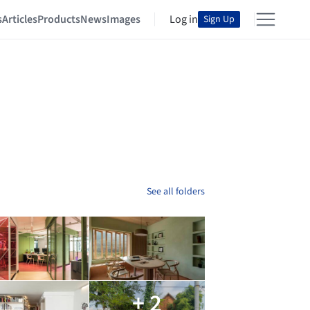
s
Articles
Products
News
Images
Log in
Sign Up
See all folders
+ 2