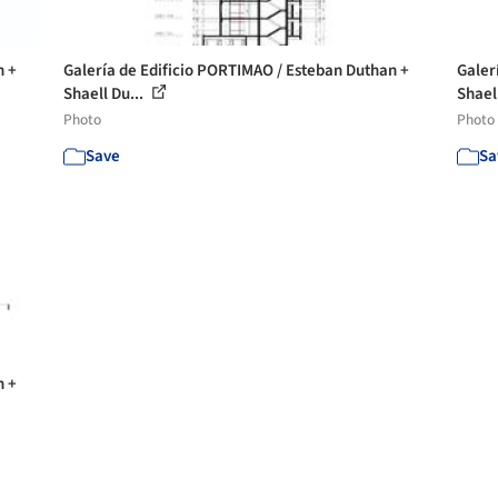
n +
Galería de Edificio PORTIMAO / Esteban Duthan +
Galer
Shaell Du...
Shael
Photo
Photo
Save
Sa
n +