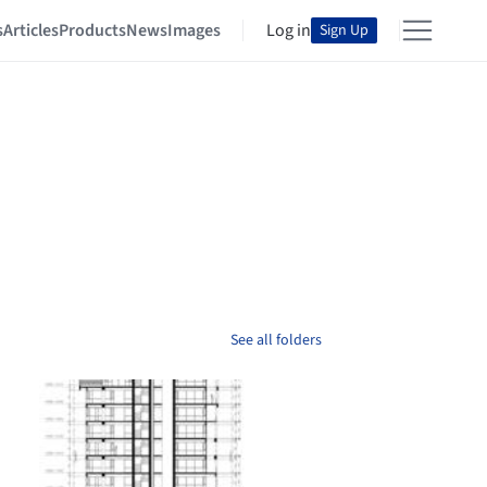
s
Articles
Products
News
Images
Log in
Sign Up
See all folders