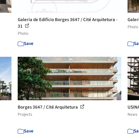
Galeria de Edifício Borges 3647 / Cité Arquitetura -
Galer
31
Photo
Photo
Save
Sa
Borges 3647 / Cité Arquitetura
USINA
Projects
News
Save
Sa