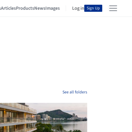
s
Articles
Products
News
Images
Log in
Sign Up
See all folders