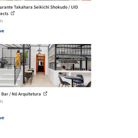
urante Takahara Seikichi Shokudo / UID
tects
ts
ve
Bar / Nó Arquitetura
ts
ve