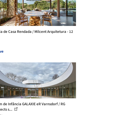
ia de Casa Rendada / Milcent Arquitetura - 12
ve
m de Infância GALAXIE eR Varnsdorf / RG
ects s...