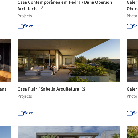
Casa Contemporânea em Pedra / Dana Oberson
Galer
Architects
Obers
Projects
Photo
Save
Sa
Dana
Casa Fluir / Sabella Arquitetura
Galeri
Projects
Photo
Save
Sa