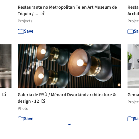
Restaurante no Metropolitan Teien Art Museum de
Resta
Tóquio / ...
Archi
Projects
Projec
Save
Sa
o
Galeria de RYÙ / Ménard Dworkind architecture &
Gema 
design - 12
Projec
Photo
Save
Sa