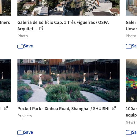
tners
Galeria de Edifício Cap. 1 Três Figueiras / OSPA
Galer
Arquitet...
Unsan
Photo
Photo
Save
Sa
HI
Pocket Park - Xinhua Road, Shanghai / SHUISHI
100ar
equip
Projects
News
Save
Sa