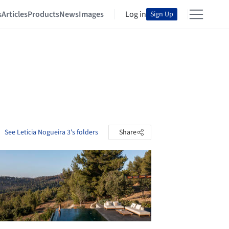
s
Articles
Products
News
Images
Log in
Sign Up
See Leticia Nogueira 3's folders
Share