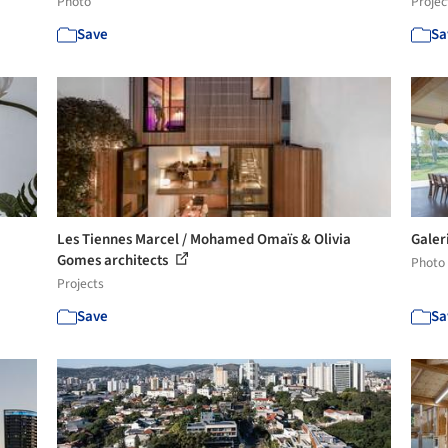
Photo
Projec
Save
Sa
Les Tiennes Marcel / Mohamed Omaïs & Olivia
Galer
Gomes architects
Photo
Projects
Save
Sa