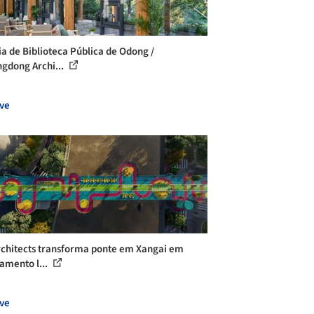
ia de Biblioteca Pública de Odong /
gdong Archi...
ve
chitects transforma ponte em Xangai em
amento l...
ve