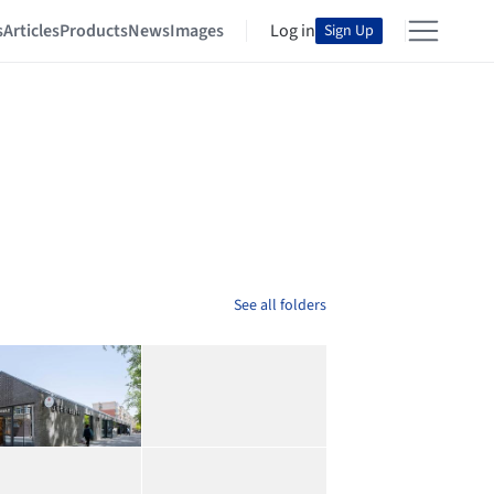
s
Articles
Products
News
Images
Log in
Sign Up
See all folders