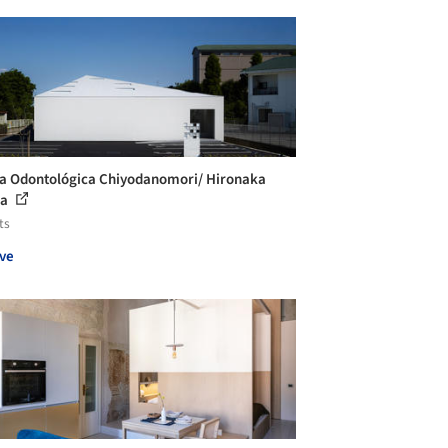
ca Odontológica Chiyodanomori/ Hironaka
wa
ts
ve