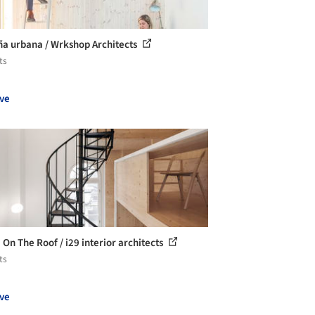
a urbana / Wrkshop Architects
ts
ve
On The Roof / i29 interior architects
ts
ve