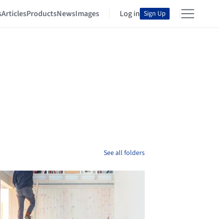
s
Articles
Products
News
Images
Log in
Sign Up
See all folders