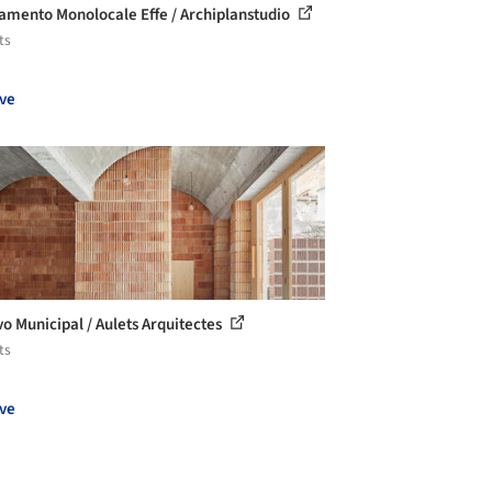
amento Monolocale Effe / Archiplanstudio
ts
ve
vo Municipal / Aulets Arquitectes
ts
ve