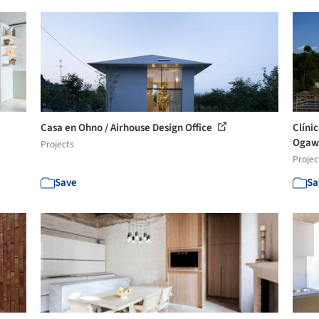
Casa en Ohno / Airhouse Design Office
Clíni
Oga
Projects
Projec
Save
Sa