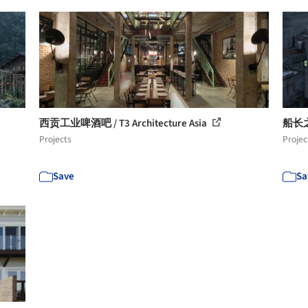
西贡工业啤酒吧 / T3 Architecture Asia
船长
Projects
Projec
Save
Sa