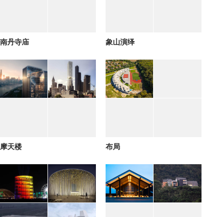
南丹寺庙
象山演绎
摩天楼
布局