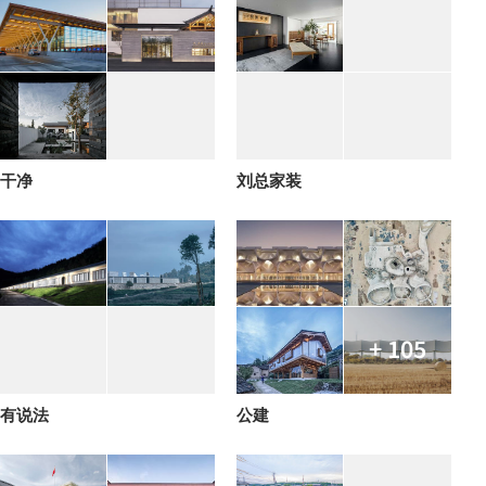
干净
刘总家装
+ 105
有说法
公建