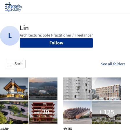
Log in
Follow
Sort
See all folders
+ 20
+ 125
形体
立面