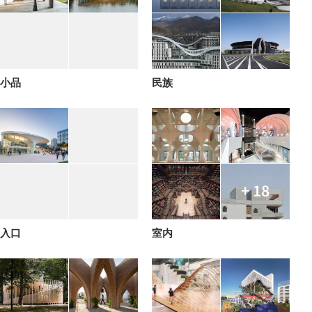
小品
民族
+ 18
入口
室内