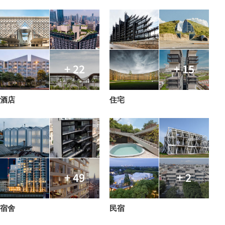
+ 22
+ 15
酒店
住宅
+ 49
+ 2
宿舍
民宿