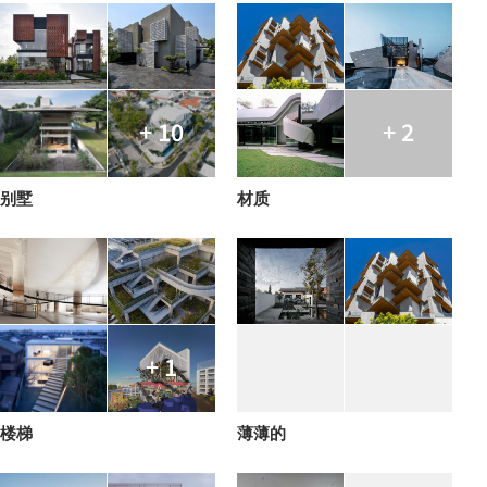
+ 10
+ 2
别墅
材质
+ 1
楼梯
薄薄的