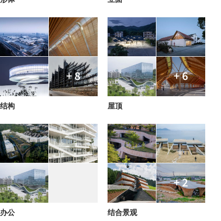
+ 8
+ 6
结构
屋顶
+ 2
办公
结合景观