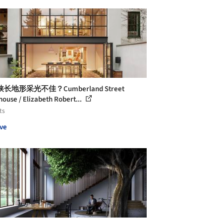
长地形采光不佳？Cumberland Street
ouse / Elizabeth Robert...
ts
ve