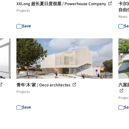
XXLong 超长夏日度假屋 / Powerhouse Company
卡尔
自由
Projects
News
Save
Sa
青年‘木’家 / Oeco architectes
六屋面
Projects
Projec
Save
Sa