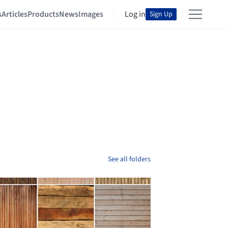
s
Articles
Products
News
Images
Log in
Sign Up
See all folders