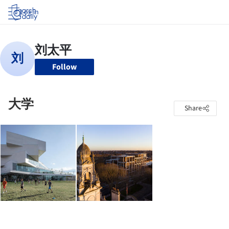
Log in
Follow
大学
Share