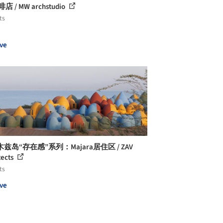
店 / MW archstudio
ts
ve
兹岛“存在感”系列：Majara居住区 / ZAV
tects
ts
ve