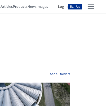
s
Articles
Products
News
Images
Log in
Sign Up
See all folders