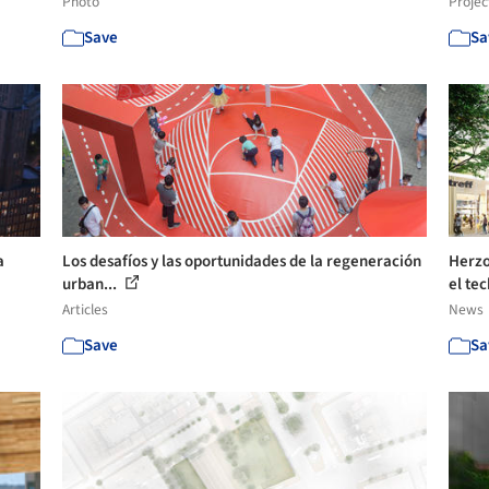
Photo
Projec
Save
Sa
a
Los desafíos y las oportunidades de la regeneración
Herzo
urban...
el tec
Articles
News
Save
Sa