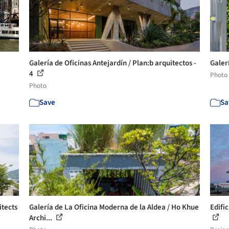
Galería de Oficinas Antejardín / Plan:b arquitectos -
Galer
4
Photo
Photo
Save
Sa
itects
Galería de La Oficina Moderna de la Aldea / Ho Khue
Edifi
Archi...