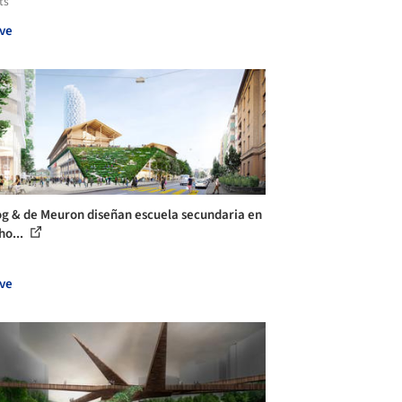
ts
ve
g & de Meuron diseñan escuela secundaria en
ho...
ve