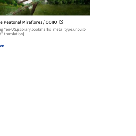
e Peatonal Miraflores / OOIIO
ng "en-US.jslibrary.bookmarks_meta_type.unbuilt-
t" translation]
ve