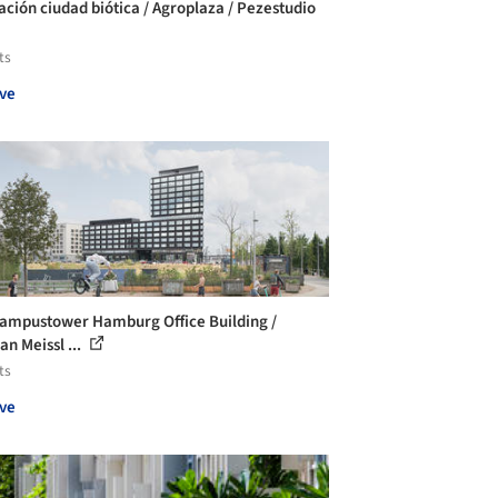
lación ciudad biótica / Agroplaza / Pezestudio
ts
ve
ampustower Hamburg Office Building /
an Meissl ...
ts
ve