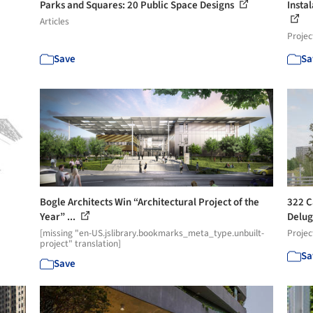
Parks and Squares: 20 Public Space Designs
Insta
Articles
Projec
Save
Sa
Bogle Architects Win “Architectural Project of the
322 C
Year” ...
Delug
[missing "en-US.jslibrary.bookmarks_meta_type.unbuilt-
Projec
project" translation]
Sa
Save