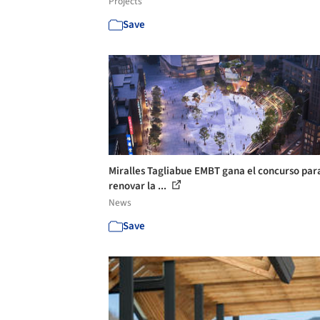
Projects
Save
Miralles Tagliabue EMBT gana el concurso par
renovar la ...
News
Save