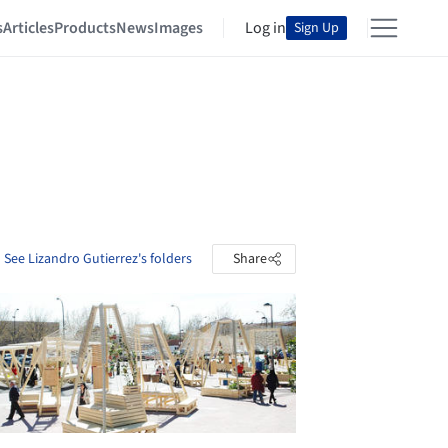
s
Articles
Products
News
Images
Log in
Sign Up
See Lizandro Gutierrez's folders
Share