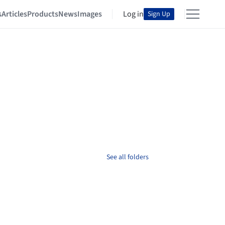
s
Articles
Products
News
Images
Log in
Sign Up
See all folders