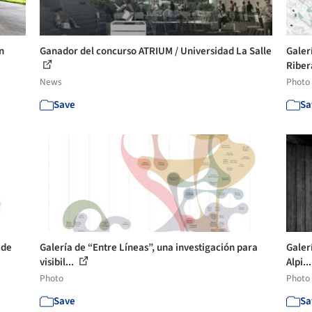
n
Ganador del concurso ATRIUM / Universidad La Salle
Galer
Riber
News
Photo
Save
Sa
 de
Galería de “Entre Líneas”, una investigación para
Galer
visibil...
Alpi..
Photo
Photo
Save
Sa