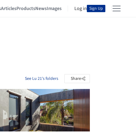
s
Articles
Products
News
Images
Log in
Sign Up
See Lu 21's folders
Share