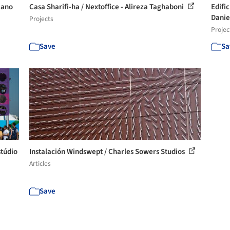
mano
Casa Sharifi-ha / Nextoffice - Alireza Taghaboni
Edifi
Daniel
Projects
Projec
Save
Sa
stúdio
Instalación Windswept / Charles Sowers Studios
Articles
Save