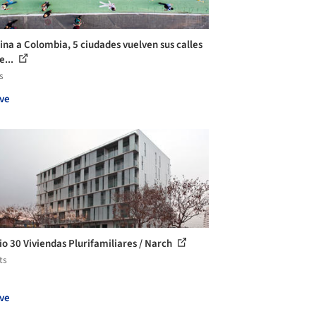
ina a Colombia, 5 ciudades vuelven sus calles
e...
s
ve
cio 30 Viviendas Plurifamiliares / Narch
ts
ve