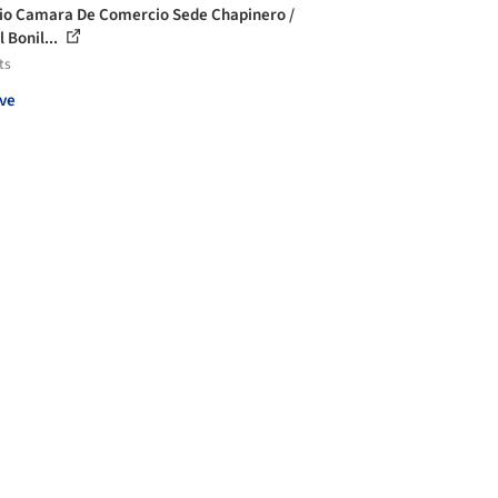
cio Camara De Comercio Sede Chapinero /
 Bonil...
ts
ve