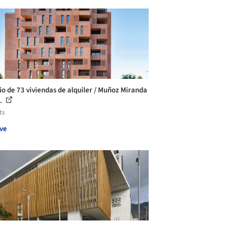
cio de 73 viviendas de alquiler / Muñoz Miranda
..
ts
ve