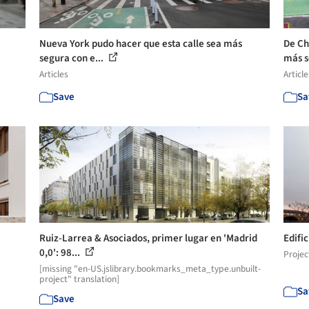
Nueva York pudo hacer que esta calle sea más
De Ch
segura con e...
más s
Articles
Article
Save
Sa
Ruiz-Larrea & Asociados, primer lugar en 'Madrid
Edifi
0,0': 98...
Projec
[missing "en-US.jslibrary.bookmarks_meta_type.unbuilt-
project" translation]
Sa
Save