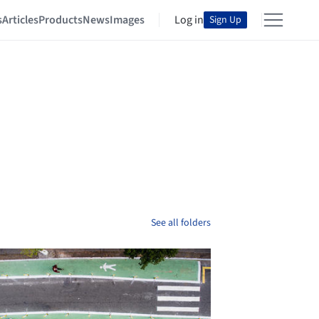
s
Articles
Products
News
Images
Log in
Sign Up
See all folders