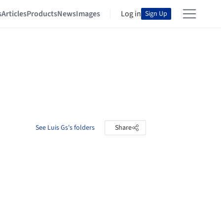
s
Articles
Products
News
Images
Log in
Sign Up
See Luis Gs's folders
Share