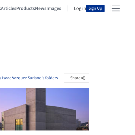
s
Articles
Products
News
Images
Log in
Sign Up
s Isaac Vazquez Suriano's folders
Share