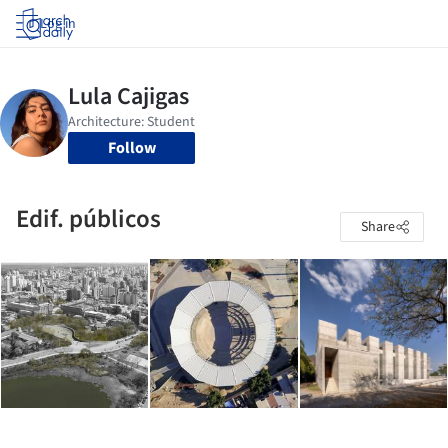
Log in
Follow
Edif. públicos
Share