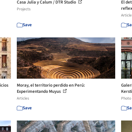
Casa Julia y Calum / DTR Studio
El de
reflex
Projects
Article
Save
Sa
icios
Moray, el territorio perdido en Perú:
Galer
Experimentando Muyus
Kerst
Articles
Photo
Save
Sa