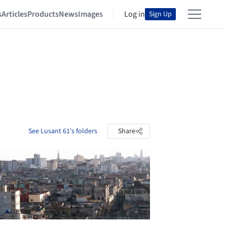
s
Articles
Products
News
Images
Log in
Sign Up
See Lusant 61's folders
Share