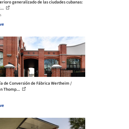
terioro generalizado de las ciudades cubanas:
...
s
ve
ía de Conversión de Fábrica Wertheim /
in Thomp...
ve