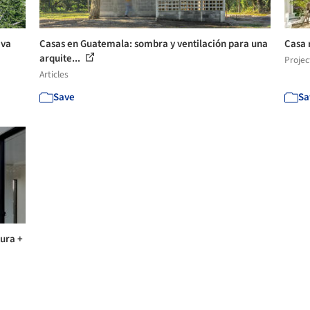
iva
Casas en Guatemala: sombra y ventilación para una
Casa 
arquite...
Projec
Articles
Save
Sa
tura +