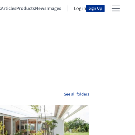
s
Articles
Products
News
Images
Log in
Sign Up
See all folders