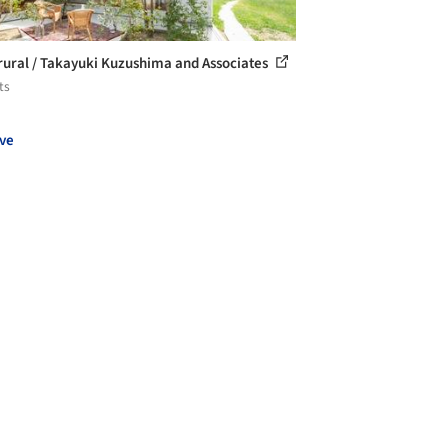
rural / Takayuki Kuzushima and Associates
ts
ve