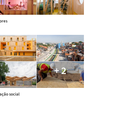
iores
+ 2
ação social