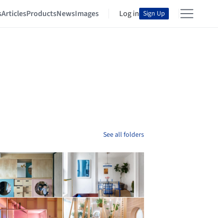
s
Articles
Products
News
Images
Log in
Sign Up
See all folders