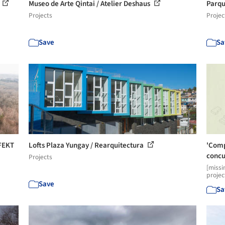
Museo de Arte Qintai / Atelier Deshaus
Parqu
Projects
Projec
Save
Sa
FFEKT
Lofts Plaza Yungay / Rearquitectura
'Comp
concu
Projects
[missi
projec
Save
Sa