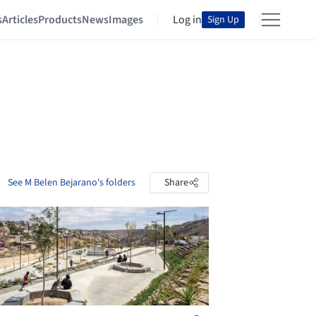
s
Articles
Products
News
Images
Log in
Sign Up
See M Belen Bejarano's folders
Share