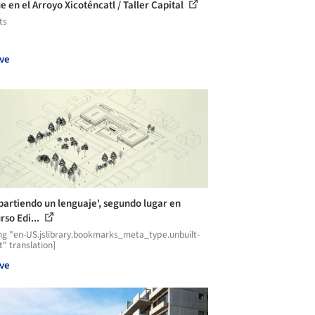
e en el Arroyo Xicoténcatl / Taller Capital
ts
ve
artiendo un lenguaje', segundo lugar en
rso Edi...
ng "en-US.jslibrary.bookmarks_meta_type.unbuilt-
t" translation]
ve