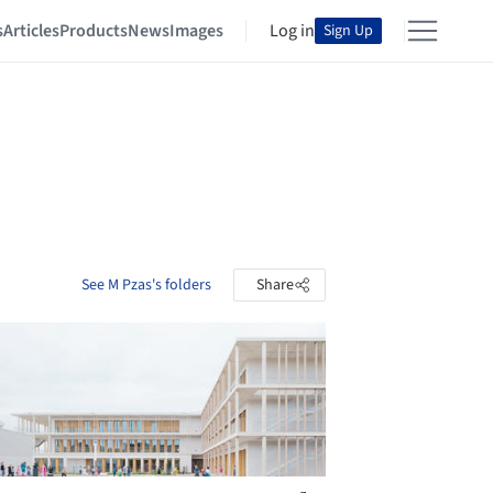
s
Articles
Products
News
Images
Log in
Sign Up
See M Pzas's folders
Share