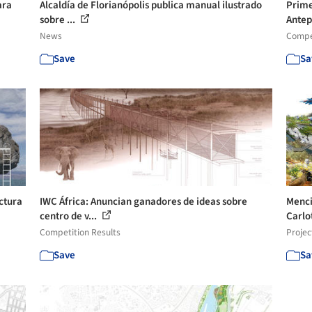
ara
Alcaldía de Florianópolis publica manual ilustrado
Prime
sobre ...
Antep
News
Compet
Save
Sa
ctura
IWC África: Anuncian ganadores de ideas sobre
Menci
centro de v...
Carlot
Competition Results
Projec
Save
Sa