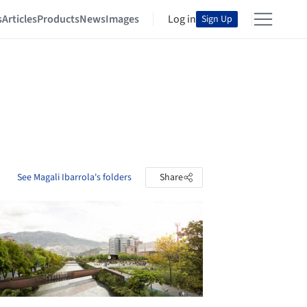
s
Articles
Products
News
Images
Log in
Sign Up
See Magali Ibarrola's folders
Share