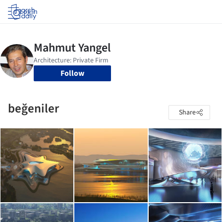
Log in
Follow
beğeniler
Share