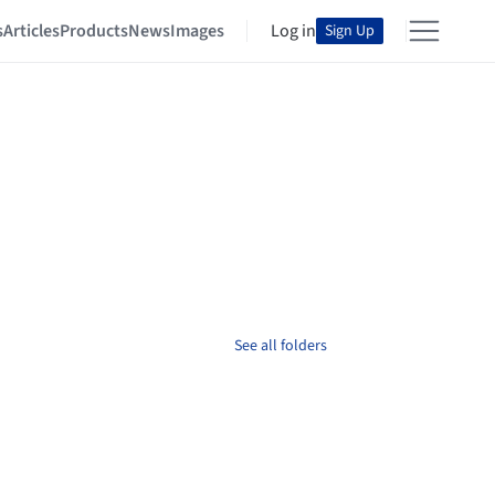
s
Articles
Products
News
Images
Log in
Sign Up
See all folders