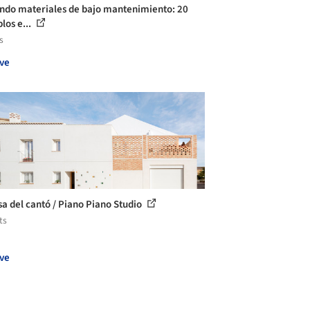
endo materiales de bajo mantenimiento: 20
los e...
s
ve
sa del cantó / Piano Piano Studio
ts
ve