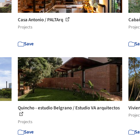
Casa Antonio / PALTArq
Cabañ
Projects
Projec
Save
Sa
Quincho - estudio Belgrano / Estudio VA arquitectos
Vivie
Projec
Projects
Save
Sa