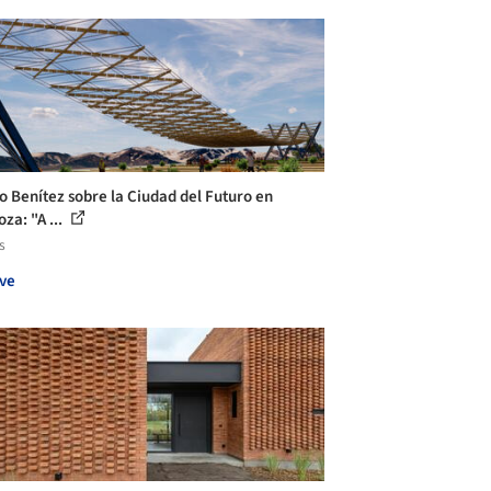
o Benítez sobre la Ciudad del Futuro en
za: "A ...
s
ve