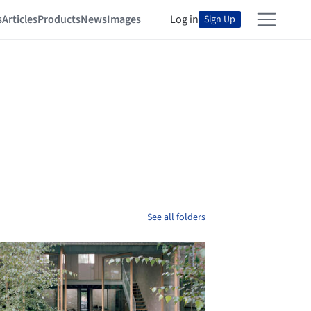
s
Articles
Products
News
Images
Log in
Sign Up
See all folders