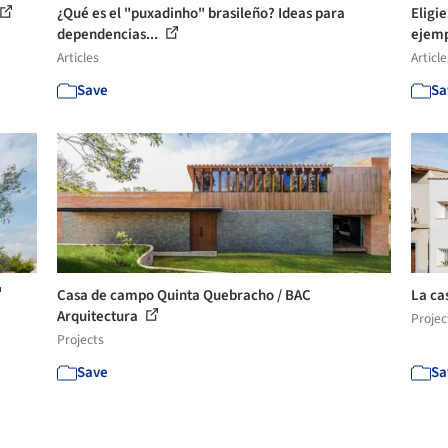
¿Qué es el "puxadinho" brasileño? Ideas para
Eligi
dependencias...
ejemp
Articles
Article
Save
Sa
Casa de campo Quinta Quebracho / BAC
La ca
Arquitectura
Projec
Projects
Save
Sa